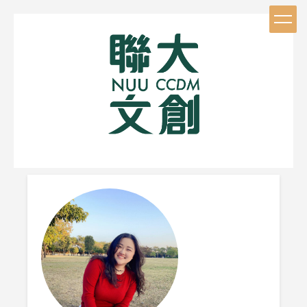
跳
到
主
要
內
容
區