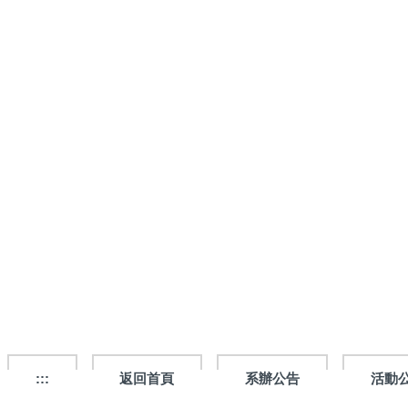
跳
到
主
要
內
容
區
:::
返回首頁
系辦公告
活動