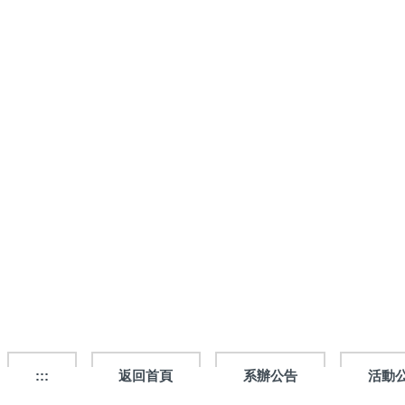
跳
到
主
要
內
容
區
:::
返回首頁
系辦公告
活動