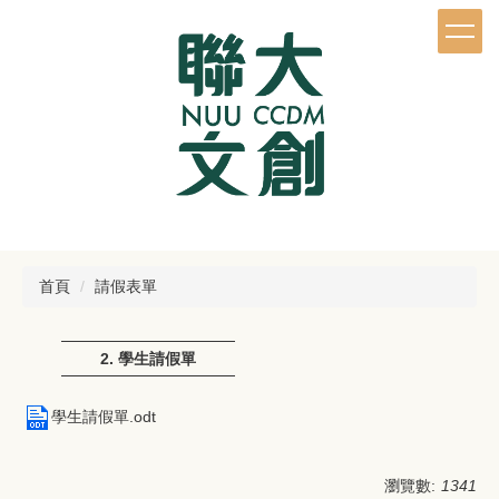
跳
到
主
要
內
容
區
首頁
請假表單
2. 學生請假單
學生請假單.odt
瀏覽數:
1341