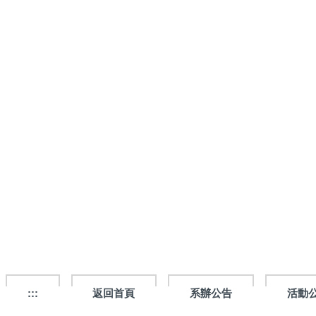
跳
到
主
要
內
容
區
:::
返回首頁
系辦公告
活動