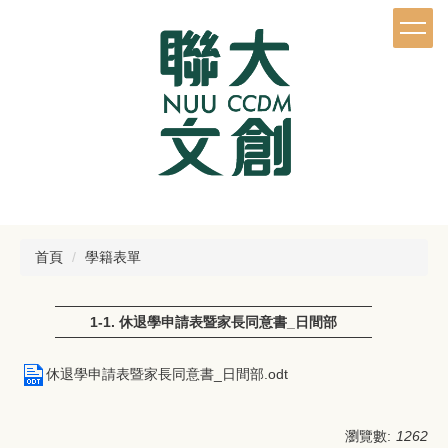
跳
到
主
要
內
容
區
首頁
學籍表單
1-1. 休退學申請表暨家長同意書_日間部
休退學申請表暨家長同意書_日間部.odt
瀏覽數:
1262