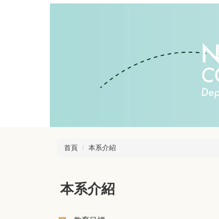
跳
到
主
要
內
容
區
首頁
本系介紹
本系介紹