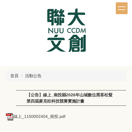
跳
到
主
要
內
容
區
首頁
活動公告
【公告】線上_南投縣2026年山城數位黑客松曁
第四屆麥克松科技競賽實施計畫
線上_1150002404_南投.pdf