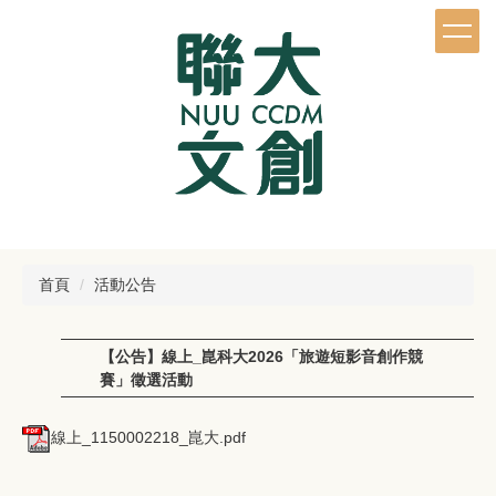
跳
到
主
要
內
容
區
首頁
活動公告
【公告】線上_崑科大2026「旅遊短影音創作競
賽」徵選活動
線上_1150002218_崑大.pdf