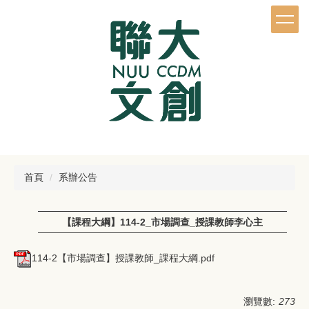
跳
到
主
要
內
容
區
首頁
系辦公告
【課程大綱】114-2_市場調查_授課教師李心主
114-2【市場調查】授課教師_課程大綱.pdf
瀏覽數:
273